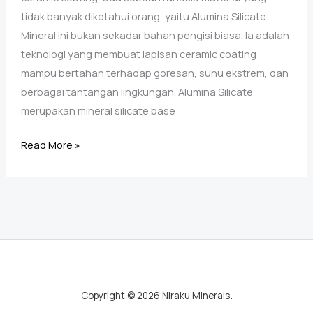
tidak banyak diketahui orang, yaitu Alumina Silicate.
Mineral ini bukan sekadar bahan pengisi biasa. Ia adalah
teknologi yang membuat lapisan ceramic coating
mampu bertahan terhadap goresan, suhu ekstrem, dan
berbagai tantangan lingkungan. Alumina Silicate
merupakan mineral silicate base
Alumina
Read More »
Silicate,
Mineral
Ajaib
di
Balik
Ceramic
Coating
Berkualitas
Copyright © 2026 Niraku Minerals.