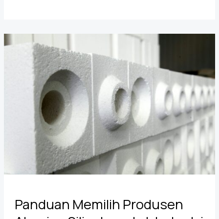
Alumina
Silicate
untuk
Isolasi
Tanur
Suhu
Tinggi
Panduan Memilih Produsen