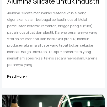
Alumina Silicate untuk Industri
Alumina Silicate merupakan material krusial yang
digunakan dalam berbagai aplikasi industri. Mulai
pembuatan keramik, refraktori, hingga pengisi (filler)
pada industri cat dan plastik. Karena peranannya yang
vital dalam menentukan hasil akhir produk, memilih
produsen alumina silicate yang tepat bukan sekadar
mencari harga termurah. Tetapi mencari mitra yang
memahami spesifikasi teknis secara mendalam. Karena
perannya yang
Panduan
Read More »
Memilih
Produsen
Alumina
Silicate