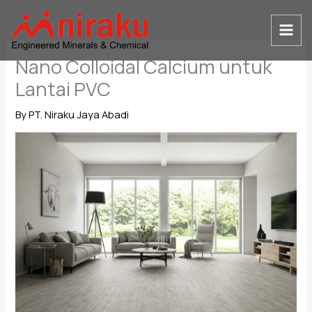
Skip
to
content
Nano Colloidal Calcium untuk
Lantai PVC
By
PT. Niraku Jaya Abadi