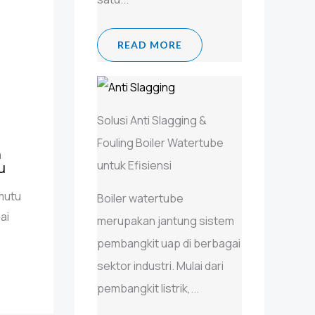
READ MORE
Solusi Anti Slagging &
Fouling Boiler Watertube
n
untuk Efisiensi
u
mutu
Boiler watertube
ai
merupakan jantung sistem
pembangkit uap di berbagai
sektor industri. Mulai dari
pembangkit listrik,...