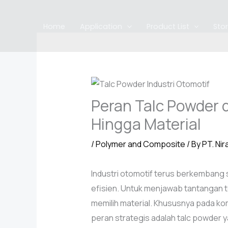
Skip
to
Home
Application
Product List
Sto
content
Peran Talc Powder di
Hingga Material
/
Polymer and Composite
/ By
PT. Nir
Industri otomotif terus berkembang s
efisien. Untuk menjawab tantangan t
memilih material. Khususnya pada kom
peran strategis adalah talc powder