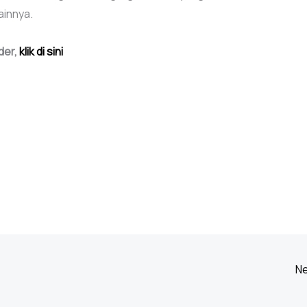
ainnya.
der,
klik di sini
Ne