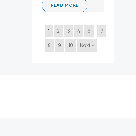
READ MORE
…
1
2
3
4
5
7
8
9
10
Next »