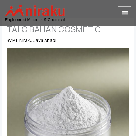
Skip
to
content
TALC BAHAN COSMETIC
By
PT. Niraku Jaya Abadi